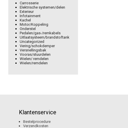
Carrosserie
Elektrische systemen/delen
Exterieur
Infotainment
Kachel
Motor/Koppeling
Onderstel
Pedalen/gas-/remkabels
Uitlaatsysteem/brandstoftank
Uncategorized
Vering/schokdemper
Versnellingsbak
Vooras/stuurdelen
Wielen/ remdelen
Wielen/remdelen
Klantenservice
Bestelprocedure
Verzendkosten