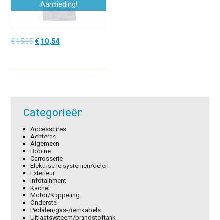
Aanbieding!
Oorspronkelijke
Huidige
€
15,05
€
10,54
prijs
prijs
was:
is:
€15,05.
€10,54.
Categorieën
Accessoires
Achteras
Algemeen
Bobine
Carrosserie
Elektrische systemen/delen
Exterieur
Infotainment
Kachel
Motor/Koppeling
Onderstel
Pedalen/gas-/remkabels
Uitlaatsysteem/brandstoftank