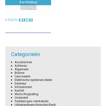
Aanbieding!
Oorspronkelijke
Huidige
€
352,90
€
247,03
prijs
prijs
was:
is:
€352,90.
€247,03.
Categorieën
Accessoires
Achteras
Algemeen
Bobine
Carrosserie
Elektrische systemen/delen
Exterieur
Infotainment
Kachel
Motor/Koppeling
Onderstel
Pedalen/gas-/remkabels
Uitlaatsysteem/brandstoftank