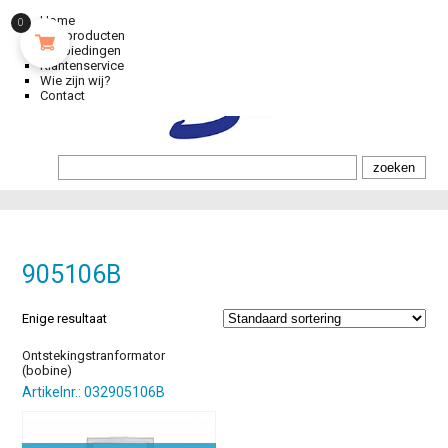
Home
0
Alle producten
Aanbiedingen
Klantenservice
Wie zijn wij?
Contact
905106B
Enige resultaat
Ontstekingstranformator
(bobine)
Artikelnr.: 032905106B