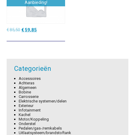
Aanbieding!
Oorspronkelijke
Huidige
€
85,50
€
59,85
prijs
prijs
was:
is:
€85,50.
€59,85.
Categorieën
Accessoires
Achteras
Algemeen
Bobine
Carrosserie
Elektrische systemen/delen
Exterieur
Infotainment
Kachel
Motor/Koppeling
Onderstel
Pedalen/gas-/remkabels
Uitlaatsysteem/brandstoftank