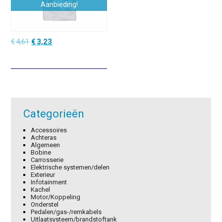
Aanbieding!
Oorspronkelijke
Huidige
€
4,61
€
3,23
prijs
prijs
was:
is:
€4,61.
€3,23.
Categorieën
Accessoires
Achteras
Algemeen
Bobine
Carrosserie
Elektrische systemen/delen
Exterieur
Infotainment
Kachel
Motor/Koppeling
Onderstel
Pedalen/gas-/remkabels
Uitlaatsysteem/brandstoftank