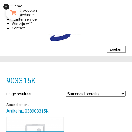
Home
0
Alle producten
Aanbiedingen
Klantenservice
Wie zijn wij?
Contact
903315K
Enige resultaat
Spanelement
Artikelnr.: 038903315K