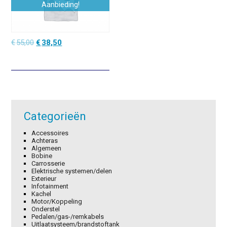
Aanbieding!
Oorspronkelijke
Huidige
€
55,00
€
38,50
prijs
prijs
was:
is:
€55,00.
€38,50.
Categorieën
Accessoires
Achteras
Algemeen
Bobine
Carrosserie
Elektrische systemen/delen
Exterieur
Infotainment
Kachel
Motor/Koppeling
Onderstel
Pedalen/gas-/remkabels
Uitlaatsysteem/brandstoftank