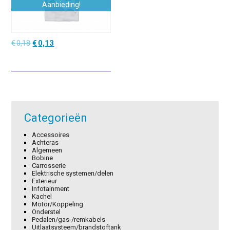
Aanbieding!
Oorspronkelijke
Huidige
€
0,18
€
0,13
prijs
prijs
was:
is:
€0,18.
€0,13.
Categorieën
Accessoires
Achteras
Algemeen
Bobine
Carrosserie
Elektrische systemen/delen
Exterieur
Infotainment
Kachel
Motor/Koppeling
Onderstel
Pedalen/gas-/remkabels
Uitlaatsysteem/brandstoftank