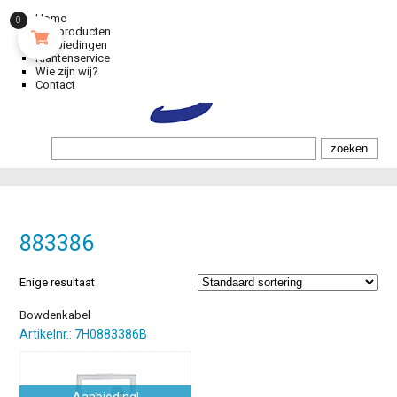
Home
0
Alle producten
Aanbiedingen
Klantenservice
Wie zijn wij?
Contact
883386
Enige resultaat
Bowdenkabel
Artikelnr.: 7H0883386B