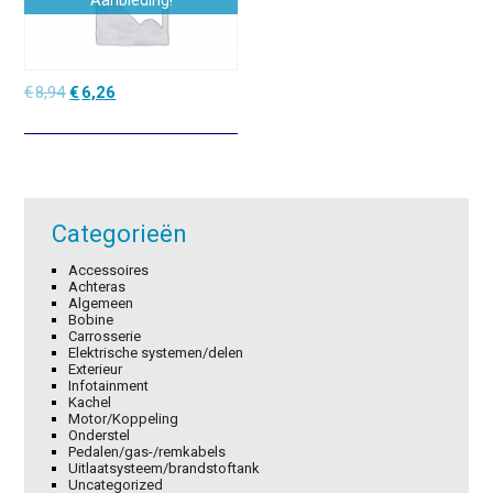
Aanbieding!
Oorspronkelijke
Huidige
€
8,94
€
6,26
prijs
prijs
was:
is:
€8,94.
€6,26.
Categorieën
Accessoires
Achteras
Algemeen
Bobine
Carrosserie
Elektrische systemen/delen
Exterieur
Infotainment
Kachel
Motor/Koppeling
Onderstel
Pedalen/gas-/remkabels
Uitlaatsysteem/brandstoftank
Uncategorized