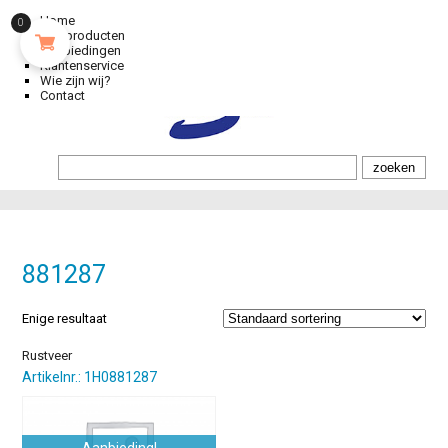
Home
0
Alle producten
Aanbiedingen
Klantenservice
Wie zijn wij?
Contact
881287
Enige resultaat
Rustveer
Artikelnr.: 1H0881287