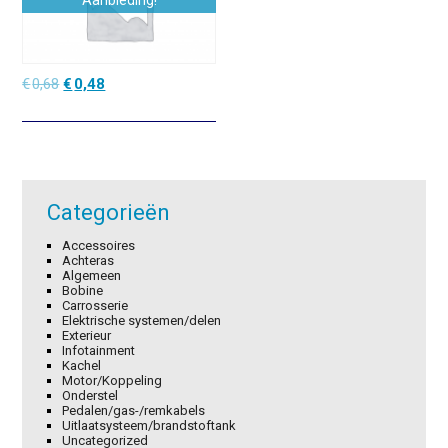
Aanbieding!
Oorspronkelijke
Huidige
€
0,68
€
0,48
prijs
prijs
was:
is:
€0,68.
€0,48.
Categorieën
Accessoires
Achteras
Algemeen
Bobine
Carrosserie
Elektrische systemen/delen
Exterieur
Infotainment
Kachel
Motor/Koppeling
Onderstel
Pedalen/gas-/remkabels
Uitlaatsysteem/brandstoftank
Uncategorized