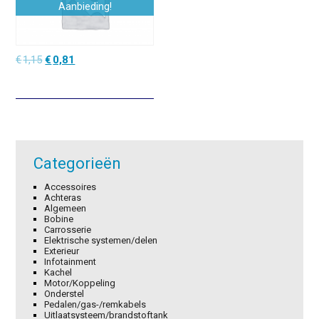
Aanbieding!
Oorspronkelijke
Huidige
€
1,15
€
0,81
prijs
prijs
was:
is:
€1,15.
€0,81.
Categorieën
Accessoires
Achteras
Algemeen
Bobine
Carrosserie
Elektrische systemen/delen
Exterieur
Infotainment
Kachel
Motor/Koppeling
Onderstel
Pedalen/gas-/remkabels
Uitlaatsysteem/brandstoftank