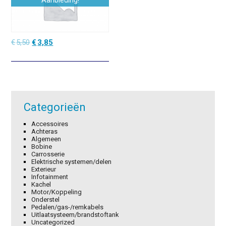
Aanbieding!
Oorspronkelijke
Huidige
€
5,50
€
3,85
prijs
prijs
was:
is:
€5,50.
€3,85.
Categorieën
Accessoires
Achteras
Algemeen
Bobine
Carrosserie
Elektrische systemen/delen
Exterieur
Infotainment
Kachel
Motor/Koppeling
Onderstel
Pedalen/gas-/remkabels
Uitlaatsysteem/brandstoftank
Uncategorized