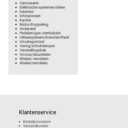
Carrosserie
Elektrische systemen/delen
Exterieur
Infotainment
Kachel
Motor/Koppeling
Onderstel
Pedalen/gas-/remkabels
Uitlaatsysteem/brandstoftank
Uncategorized
Vering/schokdemper
Versnellingsbak
Vooras/stuurdelen
Wielen/ remdelen
Wielen/remdelen
Klantenservice
Bestelprocedure
Verzendkosten