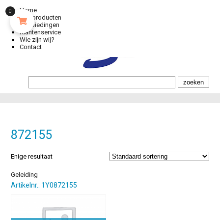
Home
0
Alle producten
Aanbiedingen
Klantenservice
Wie zijn wij?
Contact
872155
Enige resultaat
Geleiding
Artikelnr.: 1Y0872155