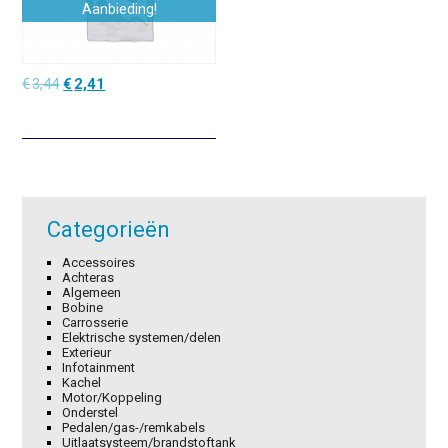
Aanbieding!
Oorspronkelijke
Huidige
€
3,44
€
2,41
prijs
prijs
was:
is:
€3,44.
€2,41.
Categorieën
Accessoires
Achteras
Algemeen
Bobine
Carrosserie
Elektrische systemen/delen
Exterieur
Infotainment
Kachel
Motor/Koppeling
Onderstel
Pedalen/gas-/remkabels
Uitlaatsysteem/brandstoftank