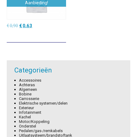
Aanbieding!
Oorspronkelijke
Huidige
€
0,90
€
0,63
prijs
prijs
was:
is:
€0,90.
€0,63.
Categorieën
Accessoires
Achteras
Algemeen
Bobine
Carrosserie
Elektrische systemen/delen
Exterieur
Infotainment
Kachel
Motor/Koppeling
Onderstel
Pedalen/gas-/remkabels
Uitlaatsysteem/brandstoftank