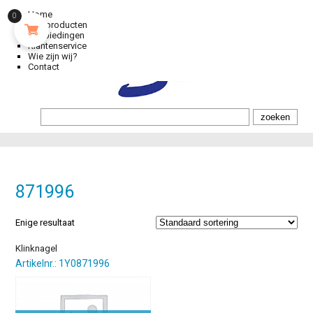
Home
0
Alle producten
Aanbiedingen
Klantenservice
Wie zijn wij?
Contact
871996
Enige resultaat
Klinknagel
Artikelnr.: 1Y0871996