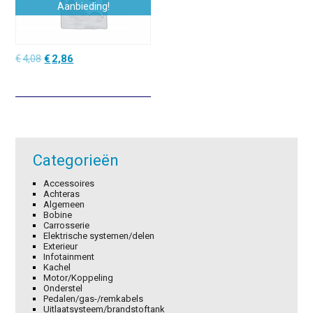
Aanbieding!
Oorspronkelijke
Huidige
€
4,08
€
2,86
prijs
prijs
was:
is:
€4,08.
€2,86.
Categorieën
Accessoires
Achteras
Algemeen
Bobine
Carrosserie
Elektrische systemen/delen
Exterieur
Infotainment
Kachel
Motor/Koppeling
Onderstel
Pedalen/gas-/remkabels
Uitlaatsysteem/brandstoftank