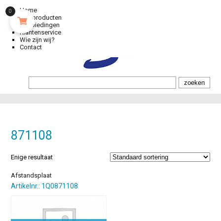
Home
0
Alle producten
Aanbiedingen
Klantenservice
Wie zijn wij?
Contact
871108
Enige resultaat
Afstandsplaat
Artikelnr.: 1Q0871108