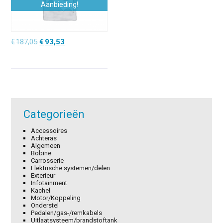
Aanbieding!
Oorspronkelijke
Huidige
€
187,05
€
93,53
prijs
prijs
was:
is:
€187,05.
€93,53.
Categorieën
Accessoires
Achteras
Algemeen
Bobine
Carrosserie
Elektrische systemen/delen
Exterieur
Infotainment
Kachel
Motor/Koppeling
Onderstel
Pedalen/gas-/remkabels
Uitlaatsysteem/brandstoftank