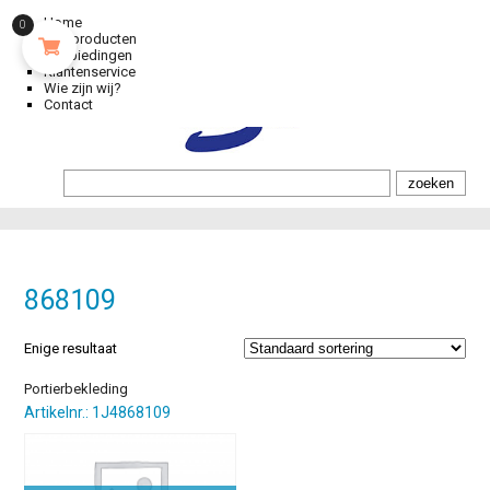
Home
0
Alle producten
Aanbiedingen
Klantenservice
Wie zijn wij?
Contact
868109
Enige resultaat
Portierbekleding
Artikelnr.: 1J4868109