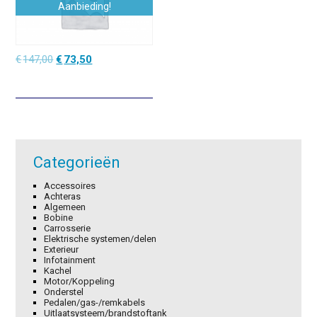
Aanbieding!
Oorspronkelijke
Huidige
€
147,00
€
73,50
prijs
prijs
was:
is:
€147,00.
€73,50.
Categorieën
Accessoires
Achteras
Algemeen
Bobine
Carrosserie
Elektrische systemen/delen
Exterieur
Infotainment
Kachel
Motor/Koppeling
Onderstel
Pedalen/gas-/remkabels
Uitlaatsysteem/brandstoftank