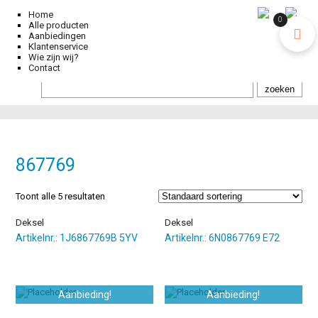
Home
0
Alle producten
Aanbiedingen
Klantenservice
Wie zijn wij?
Contact
867769
Toont alle 5 resultaten
Deksel
Deksel
Artikelnr.: 1J6867769B 5YV
Artikelnr.: 6N0867769 E72
Aanbieding!
Aanbieding!