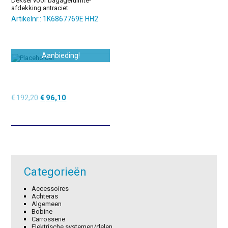
Deksel voor bagageruimte-
afdekking antraciet
Artikelnr.: 1K6867769E HH2
Aanbieding!
Oorspronkelijke
Huidige
€
192,20
€
96,10
prijs
prijs
was:
is:
€192,20.
€96,10.
Categorieën
Accessoires
Achteras
Algemeen
Bobine
Carrosserie
Elektrische systemen/delen