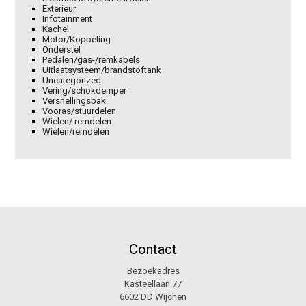
Exterieur
Infotainment
Kachel
Motor/Koppeling
Onderstel
Pedalen/gas-/remkabels
Uitlaatsysteem/brandstoftank
Uncategorized
Vering/schokdemper
Versnellingsbak
Vooras/stuurdelen
Wielen/ remdelen
Wielen/remdelen
Contact
Bezoekadres
Kasteellaan 77
6602 DD Wijchen