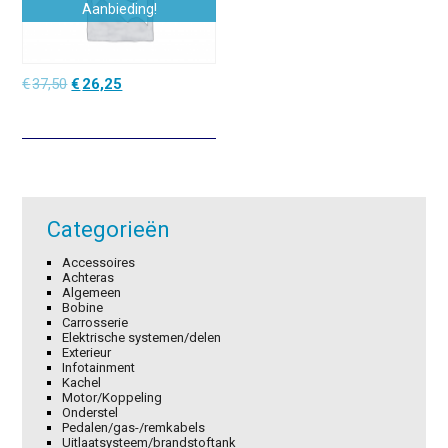
Aanbieding!
Oorspronkelijke
Huidige
€
37,50
€
26,25
prijs
prijs
was:
is:
€37,50.
€26,25.
Categorieën
Accessoires
Achteras
Algemeen
Bobine
Carrosserie
Elektrische systemen/delen
Exterieur
Infotainment
Kachel
Motor/Koppeling
Onderstel
Pedalen/gas-/remkabels
Uitlaatsysteem/brandstoftank