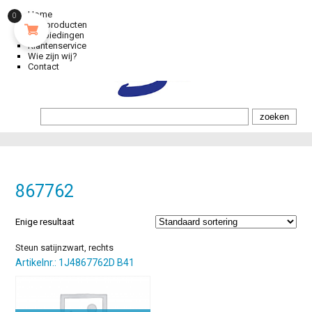
Home
0
Alle producten
Aanbiedingen
Klantenservice
Wie zijn wij?
Contact
867762
Enige resultaat
Steun satijnzwart, rechts
Artikelnr.: 1J4867762D B41