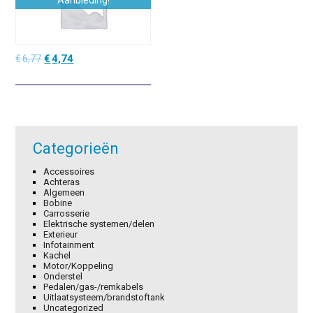
Aanbieding!
Oorspronkelijke
Huidige
€
6,77
€
4,74
prijs
prijs
was:
is:
€6,77.
€4,74.
Categorieën
Accessoires
Achteras
Algemeen
Bobine
Carrosserie
Elektrische systemen/delen
Exterieur
Infotainment
Kachel
Motor/Koppeling
Onderstel
Pedalen/gas-/remkabels
Uitlaatsysteem/brandstoftank
Uncategorized