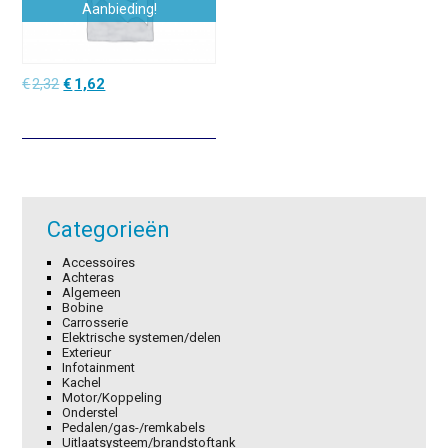
Aanbieding!
Oorspronkelijke
Huidige
€
2,32
€
1,62
prijs
prijs
was:
is:
€2,32.
€1,62.
Categorieën
Accessoires
Achteras
Algemeen
Bobine
Carrosserie
Elektrische systemen/delen
Exterieur
Infotainment
Kachel
Motor/Koppeling
Onderstel
Pedalen/gas-/remkabels
Uitlaatsysteem/brandstoftank