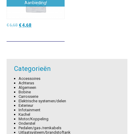
Aanbieding!
Oorspronkelijke
Huidige
€
6,68
€
4,68
prijs
prijs
was:
is:
€6,68.
€4,68.
Categorieën
Accessoires
Achteras
Algemeen
Bobine
Carrosserie
Elektrische systemen/delen
Exterieur
Infotainment
Kachel
Motor/Koppeling
Onderstel
Pedalen/gas-/remkabels
Uitlaatsysteem/brandstoftank