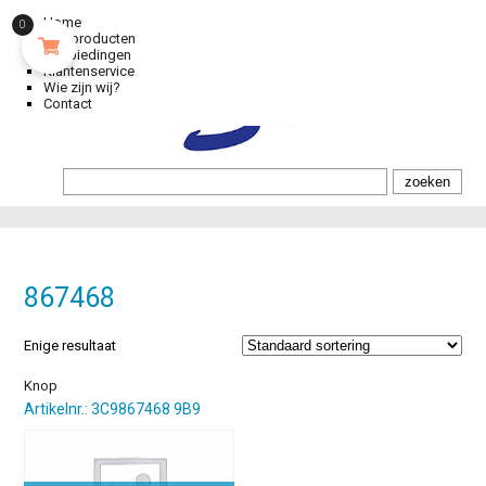
Home
0
Alle producten
Aanbiedingen
Klantenservice
Wie zijn wij?
Contact
867468
Enige resultaat
Knop
Artikelnr.: 3C9867468 9B9