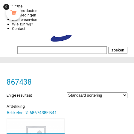
Home
0
Alle producten
Aanbiedingen
Klantenservice
Wie zijn wij?
Contact
867438
Enige resultaat
Afdekking
Artikelnr.: 7L6867438F B41