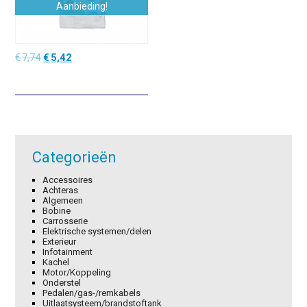
Aanbieding!
Oorspronkelijke
Huidige
€
7,74
€
5,42
prijs
prijs
was:
is:
€7,74.
€5,42.
Categorieën
Accessoires
Achteras
Algemeen
Bobine
Carrosserie
Elektrische systemen/delen
Exterieur
Infotainment
Kachel
Motor/Koppeling
Onderstel
Pedalen/gas-/remkabels
Uitlaatsysteem/brandstoftank