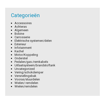
Categorieën
Accessoires
Achteras
Algemeen
Bobine
Carrosserie
Elektrische systemen/delen
Exterieur
Infotainment
Kachel
Motor/Koppeling
Onderstel
Pedalen/gas-/remkabels
Uitlaatsysteem/brandstoftank
Uncategorized
Vering/schokdemper
Versnellingsbak
Vooras/stuurdelen
Wielen/ remdelen
Wielen/remdelen