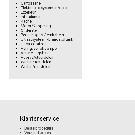
Carrosserie
Elektrische systemen/delen
Exterieur
Infotainment
Kachel
Motor/Koppeling
Onderstel
Pedalen/gas-/remkabels
Uitlaatsysteem/brandstoftank
Uncategorized
Vering/schokdemper
Versnellingsbak
Vooras/stuurdelen
Wielen/ remdelen
Wielen/remdelen
Klantenservice
Bestelprocedure
Verzendkosten