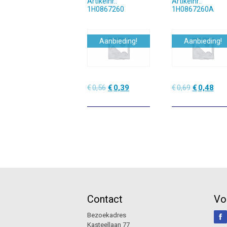
Artikelnr.:
Artikelnr.:
1H0867260
1H0867260A
Aanbieding!
Aanbieding!
Oorspronkelijke
Huidige
Oorspronke
Hui
€
0,56
€
0,39
€
0,69
€
0,48
prijs
prijs
prijs
prijs
was:
is:
was:
is:
€0,56.
€0,39.
€0,69.
€0,4
Contact
Vo
Bezoekadres
Kasteellaan 77