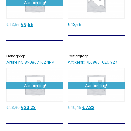
Aanbieding!
Oorspronkelijke
Huidige
€
13,66
€
9,56
€
13,66
prijs
prijs
was:
is:
€13,66.
€9,56.
Handgreep
Portiergreep
Artikelnr.: 8N0867162 4PK
Artikelnr.: 7L6867162C 92Y
Aanbieding!
Aanbieding!
Oorspronkelijke
Huidige
Oorspronkelijke
Huidige
€
28,90
€
20,23
€
10,45
€
7,32
prijs
prijs
prijs
prijs
was:
is:
was:
is:
€28,90.
€20,23.
€10,45.
€7,32.