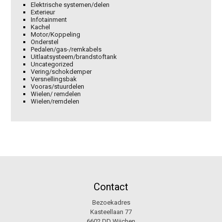
Elektrische systemen/delen
Exterieur
Infotainment
Kachel
Motor/Koppeling
Onderstel
Pedalen/gas-/remkabels
Uitlaatsysteem/brandstoftank
Uncategorized
Vering/schokdemper
Versnellingsbak
Vooras/stuurdelen
Wielen/ remdelen
Wielen/remdelen
Contact
Bezoekadres
Kasteellaan 77
6602 DD Wijchen