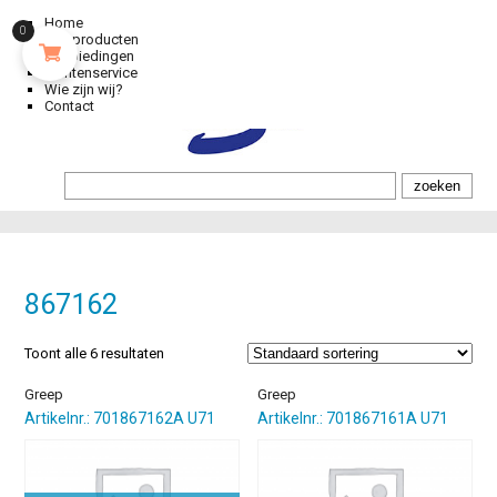
Home
0
Alle producten
Aanbiedingen
Klantenservice
Wie zijn wij?
Contact
867162
Toont alle 6 resultaten
Greep
Greep
Artikelnr.: 701867162A U71
Artikelnr.: 701867161A U71