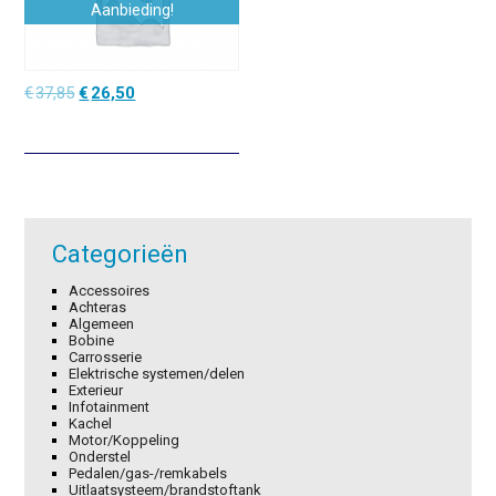
Aanbieding!
Oorspronkelijke
Huidige
€
37,85
€
26,50
prijs
prijs
was:
is:
€37,85.
€26,50.
Categorieën
Accessoires
Achteras
Algemeen
Bobine
Carrosserie
Elektrische systemen/delen
Exterieur
Infotainment
Kachel
Motor/Koppeling
Onderstel
Pedalen/gas-/remkabels
Uitlaatsysteem/brandstoftank