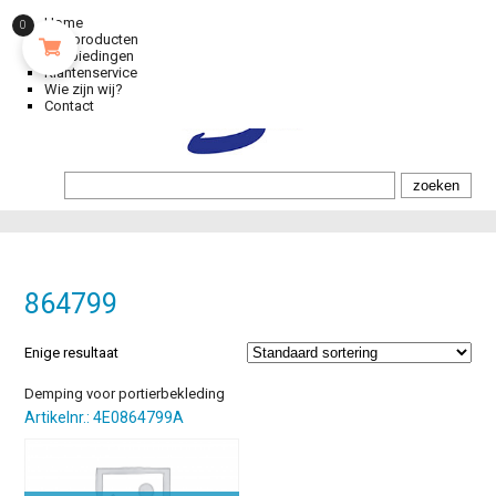
Home
0
Alle producten
Aanbiedingen
Klantenservice
Wie zijn wij?
Contact
864799
Enige resultaat
Demping voor portierbekleding
Artikelnr.: 4E0864799A