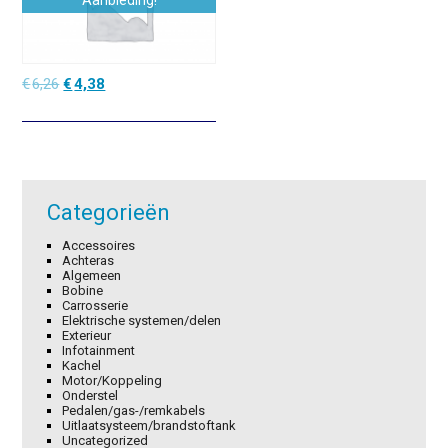
Aanbieding!
Oorspronkelijke
Huidige
€
6,26
€
4,38
prijs
prijs
was:
is:
€6,26.
€4,38.
Categorieën
Accessoires
Achteras
Algemeen
Bobine
Carrosserie
Elektrische systemen/delen
Exterieur
Infotainment
Kachel
Motor/Koppeling
Onderstel
Pedalen/gas-/remkabels
Uitlaatsysteem/brandstoftank
Uncategorized