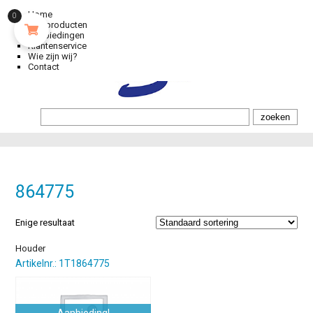
Home
0
Alle producten
Aanbiedingen
Klantenservice
Wie zijn wij?
Contact
864775
Enige resultaat
Houder
Artikelnr.: 1T1864775