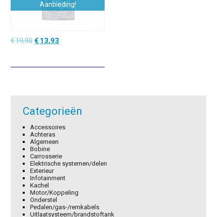
Aanbieding!
Oorspronkelijke
Huidige
€
19,90
€
13,93
prijs
prijs
was:
is:
€19,90.
€13,93.
Categorieën
Accessoires
Achteras
Algemeen
Bobine
Carrosserie
Elektrische systemen/delen
Exterieur
Infotainment
Kachel
Motor/Koppeling
Onderstel
Pedalen/gas-/remkabels
Uitlaatsysteem/brandstoftank