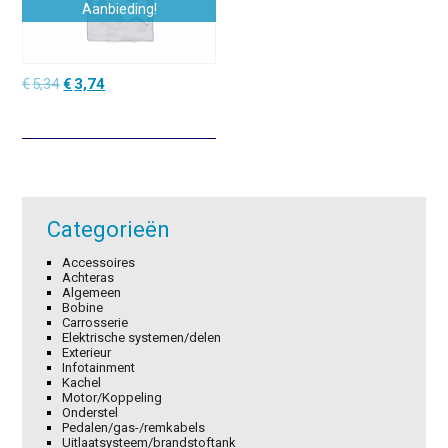
Aanbieding!
Oorspronkelijke
Huidige
€
5,34
€
3,74
prijs
prijs
was:
is:
€5,34.
€3,74.
Categorieën
Accessoires
Achteras
Algemeen
Bobine
Carrosserie
Elektrische systemen/delen
Exterieur
Infotainment
Kachel
Motor/Koppeling
Onderstel
Pedalen/gas-/remkabels
Uitlaatsysteem/brandstoftank