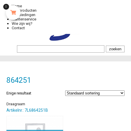
Home
0
Alle producten
Aanbiedingen
Klantenservice
Wie zijn wij?
Contact
864251
Enige resultaat
Draagraam
Artikelnr.: 7L6864251B