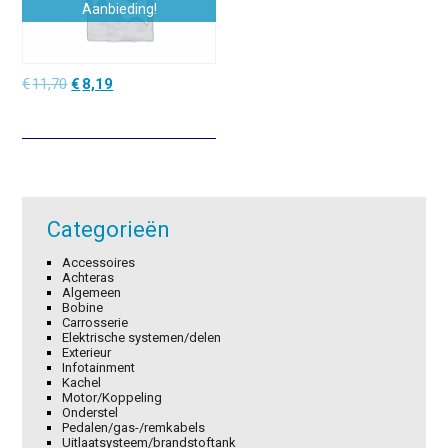
Aanbieding!
Oorspronkelijke
Huidige
€
11,70
€
8,19
prijs
prijs
was:
is:
€11,70.
€8,19.
Categorieën
Accessoires
Achteras
Algemeen
Bobine
Carrosserie
Elektrische systemen/delen
Exterieur
Infotainment
Kachel
Motor/Koppeling
Onderstel
Pedalen/gas-/remkabels
Uitlaatsysteem/brandstoftank