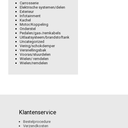
Carrosserie
Elektrische systemen/delen
Exterieur
Infotainment
Kachel
Motor/Koppeling
Onderstel
Pedalen/gas-/remkabels
Uitlaatsysteem/brandstoftank
Uncategorized
Vering/schokdemper
Versnellingsbak
Vooras/stuurdelen
Wielen/ remdelen
Wielen/remdelen
Klantenservice
Bestelprocedure
Verzendkosten