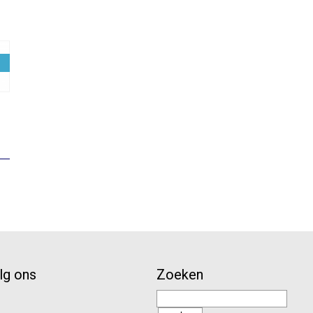
elijke
uidige
rijs
:
10,64.
lg ons
Zoeken