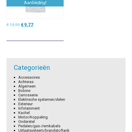
Aanbieding!
Oorspronkelijke
Huidige
€
13,95
€
9,77
prijs
prijs
was:
is:
€13,95.
€9,77.
Categorieën
Accessoires
Achteras
Algemeen
Bobine
Carrosserie
Elektrische systemen/delen
Exterieur
Infotainment
Kachel
Motor/Koppeling
Onderstel
Pedalen/gas-/remkabels
Uitlaatsysteem/brandstoftank