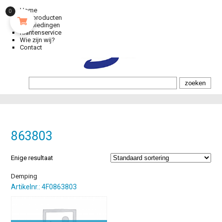
Home
0
Alle producten
Aanbiedingen
Klantenservice
Wie zijn wij?
Contact
863803
Enige resultaat
Demping
Artikelnr.: 4F0863803