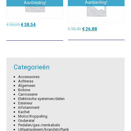
Aanbieding!
Aanbieding!
Oorspronkelijke
Huidige
€
55,05
€
38,54
Oorspronkelijke
Huidige
€
38,40
€
26,88
prijs
prijs
prijs
prijs
was:
is:
was:
is:
€55,05.
€38,54.
€38,40.
€26,88.
Categorieën
Accessoires
Achteras
Algemeen
Bobine
Carrosserie
Elektrische systemen/delen
Exterieur
Infotainment
Kachel
Motor/Koppeling
Onderstel
Pedalen/gas-/remkabels
Uitlaatsysteem/brandstoftank