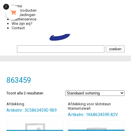
Home
0
Alle producten
Aanbiedingen
Klantenservice
Wie zijn wij?
Contact
863459
Toont alle 2 resultaten
Afdekking
Afdekking voor slotsteun
titaniumzwart
Artikelnr.: 3C5863459D 9B9
Artikelnr.: 1K6863459R 82V