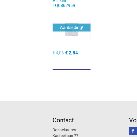
Artikelnr.:
1Q0862959
Aanbieding!
Oorspronkelijke
Huidige
€
4,06
€
2,84
prijs
prijs
was:
is:
€4,06.
€2,84.
Contact
Vo
Bezoekadres
Kasteellaan 77