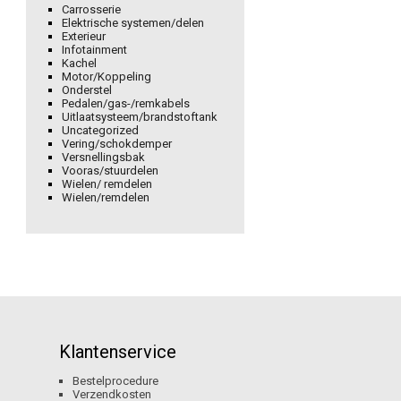
Carrosserie
Elektrische systemen/delen
Exterieur
Infotainment
Kachel
Motor/Koppeling
Onderstel
Pedalen/gas-/remkabels
Uitlaatsysteem/brandstoftank
Uncategorized
Vering/schokdemper
Versnellingsbak
Vooras/stuurdelen
Wielen/ remdelen
Wielen/remdelen
Klantenservice
Bestelprocedure
Verzendkosten