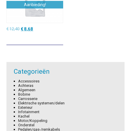
Aanbieding!
Oorspronkelijke
Huidige
€
12,40
€
8,68
prijs
prijs
was:
is:
€12,40.
€8,68.
Categorieën
Accessoires
Achteras
Algemeen
Bobine
Carrosserie
Elektrische systemen/delen
Exterieur
Infotainment
Kachel
Motor/Koppeling
Onderstel
Pedalen/gas-/remkabels