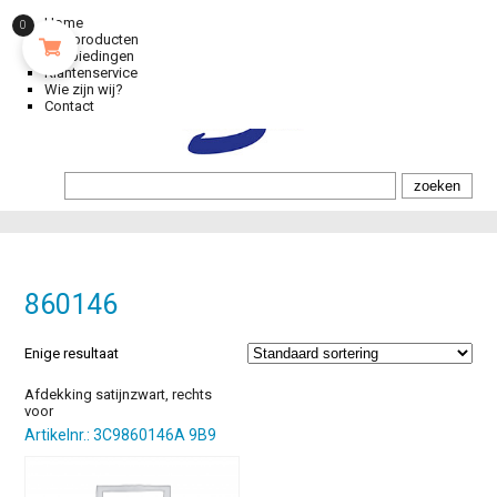
Home
0
Alle producten
Aanbiedingen
Klantenservice
Wie zijn wij?
Contact
860146
Enige resultaat
Afdekking satijnzwart, rechts
voor
Artikelnr.: 3C9860146A 9B9