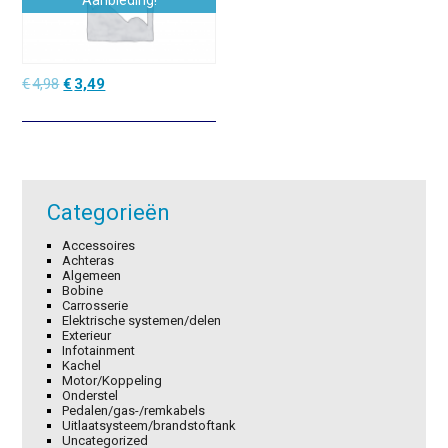
Aanbieding!
Oorspronkelijke
Huidige
€
4,98
€
3,49
prijs
prijs
was:
is:
€4,98.
€3,49.
Categorieën
Accessoires
Achteras
Algemeen
Bobine
Carrosserie
Elektrische systemen/delen
Exterieur
Infotainment
Kachel
Motor/Koppeling
Onderstel
Pedalen/gas-/remkabels
Uitlaatsysteem/brandstoftank
Uncategorized