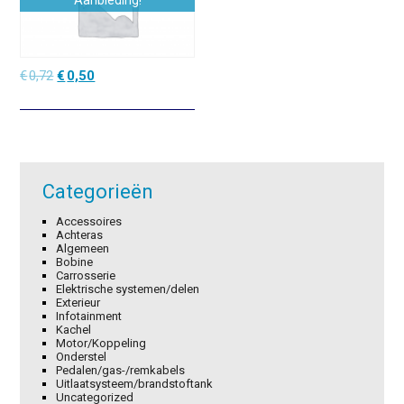
Aanbieding!
Oorspronkelijke
Huidige
€
0,72
€
0,50
prijs
prijs
was:
is:
€0,72.
€0,50.
Categorieën
Accessoires
Achteras
Algemeen
Bobine
Carrosserie
Elektrische systemen/delen
Exterieur
Infotainment
Kachel
Motor/Koppeling
Onderstel
Pedalen/gas-/remkabels
Uitlaatsysteem/brandstoftank
Uncategorized