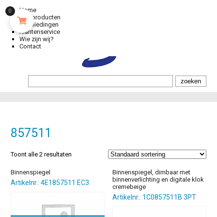
Home
0
Alle producten
Aanbiedingen
Klantenservice
Wie zijn wij?
Contact
857511
Toont alle 2 resultaten
Binnenspiegel
Binnenspiegel, dimbaar met
binnenverlichting en digitale klok
Artikelnr.: 4E1857511 EC3
cremebeige
Artikelnr.: 1C0857511B 3PT