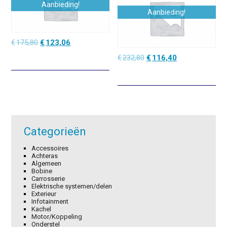
Aanbieding!
Aanbieding!
Oorspronkelijke
Huidige
€
175,80
€
123,06
prijs
prijs
Oorspronkelijke
Huidige
€
232,80
€
116,40
was:
is:
prijs
prijs
€175,80.
€123,06.
was:
is:
€232,80.
€116,40.
Categorieën
Accessoires
Achteras
Algemeen
Bobine
Carrosserie
Elektrische systemen/delen
Exterieur
Infotainment
Kachel
Motor/Koppeling
Onderstel