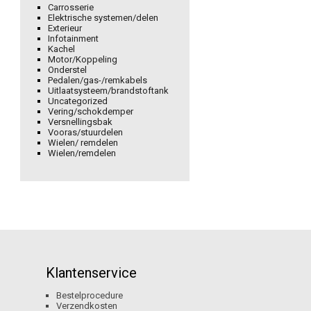
Carrosserie
Elektrische systemen/delen
Exterieur
Infotainment
Kachel
Motor/Koppeling
Onderstel
Pedalen/gas-/remkabels
Uitlaatsysteem/brandstoftank
Uncategorized
Vering/schokdemper
Versnellingsbak
Vooras/stuurdelen
Wielen/ remdelen
Wielen/remdelen
Klantenservice
Bestelprocedure
Verzendkosten