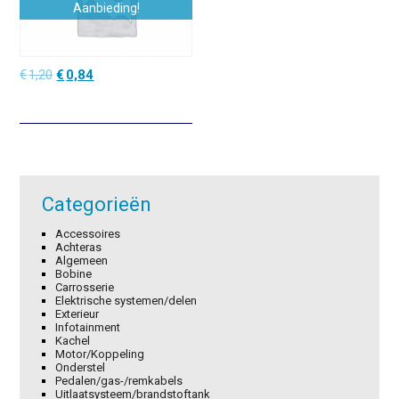
Aanbieding!
Oorspronkelijke
Huidige
€
1,20
€
0,84
prijs
prijs
was:
is:
€1,20.
€0,84.
Categorieën
Accessoires
Achteras
Algemeen
Bobine
Carrosserie
Elektrische systemen/delen
Exterieur
Infotainment
Kachel
Motor/Koppeling
Onderstel
Pedalen/gas-/remkabels
Uitlaatsysteem/brandstoftank