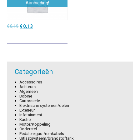
Aanbieding!
Oorspronkelijke
Huidige
€
0,19
€
0,13
prijs
prijs
was:
is:
€0,19.
€0,13.
Categorieën
Accessoires
Achteras
Algemeen
Bobine
Carrosserie
Elektrische systemen/delen
Exterieur
Infotainment
Kachel
Motor/Koppeling
Onderstel
Pedalen/gas-/remkabels
Uitlaatsysteem/brandstoftank