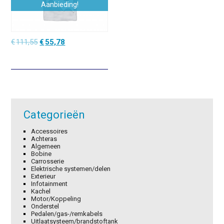
Aanbieding!
Oorspronkelijke
Huidige
€
111,55
€
55,78
prijs
prijs
was:
is:
€111,55.
€55,78.
Categorieën
Accessoires
Achteras
Algemeen
Bobine
Carrosserie
Elektrische systemen/delen
Exterieur
Infotainment
Kachel
Motor/Koppeling
Onderstel
Pedalen/gas-/remkabels
Uitlaatsysteem/brandstoftank