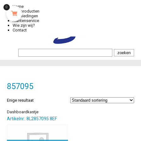
Home
0
Alle producten
Aanbiedingen
Klantenservice
Wie zijn wij?
Contact
857095
Enige resultaat
Dashboardkastje
Artikelnr.: 8L2857095 8EF