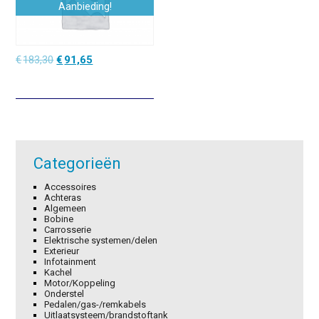
Aanbieding!
Oorspronkelijke
Huidige
€
183,30
€
91,65
prijs
prijs
was:
is:
€183,30.
€91,65.
Categorieën
Accessoires
Achteras
Algemeen
Bobine
Carrosserie
Elektrische systemen/delen
Exterieur
Infotainment
Kachel
Motor/Koppeling
Onderstel
Pedalen/gas-/remkabels
Uitlaatsysteem/brandstoftank