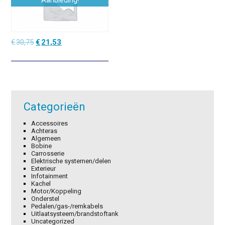
Aanbieding!
Oorspronkelijke
Huidige
€
30,75
€
21,53
prijs
prijs
was:
is:
€30,75.
€21,53.
Categorieën
Accessoires
Achteras
Algemeen
Bobine
Carrosserie
Elektrische systemen/delen
Exterieur
Infotainment
Kachel
Motor/Koppeling
Onderstel
Pedalen/gas-/remkabels
Uitlaatsysteem/brandstoftank
Uncategorized