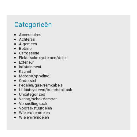
Categorieën
Accessoires
Achteras
Algemeen
Bobine
Carrosserie
Elektrische systemen/delen
Exterieur
Infotainment
Kachel
Motor/Koppeling
Onderstel
Pedalen/gas-/remkabels
Uitlaatsysteem/brandstoftank
Uncategorized
Vering/schokdemper
Versnellingsbak
Vooras/stuurdelen
Wielen/ remdelen
Wielen/remdelen