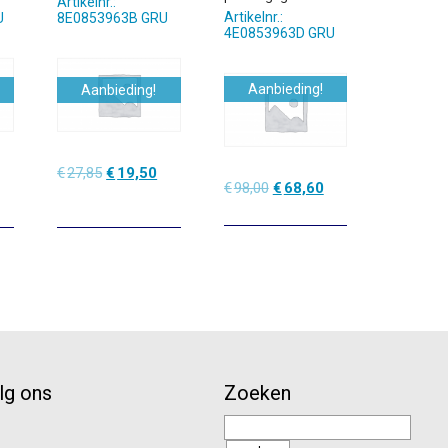
Artikelnr.:
Artikelnr.:
U
8E0853963B GRU
4E0853963D GRU
Aanbieding!
Aanbieding!
elijke
uidige
Oorspronkelijke
Huidige
€
27,85
€
19,50
Oorspronkelijke
Huidige
€
98,00
€
68,60
rijs
prijs
prijs
prijs
prijs
:
was:
is:
was:
is:
19,50.
€27,85.
€19,50.
€98,00.
€68,60.
lg ons
Zoeken