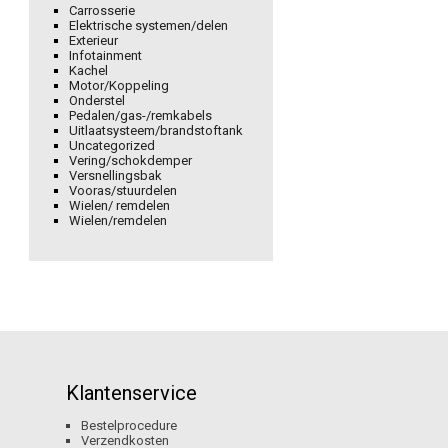
Carrosserie
Elektrische systemen/delen
Exterieur
Infotainment
Kachel
Motor/Koppeling
Onderstel
Pedalen/gas-/remkabels
Uitlaatsysteem/brandstoftank
Uncategorized
Vering/schokdemper
Versnellingsbak
Vooras/stuurdelen
Wielen/ remdelen
Wielen/remdelen
Klantenservice
Bestelprocedure
Verzendkosten