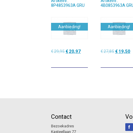
Artikelnr.:
Artikelnr.:
8P4853963A GRU
4B0853963A GR
Aanbieding!
Aanbieding!
Oorspronkelijke
Huidige
Oorspronk
H
€
29,95
€
20,97
€
27,85
€
19,50
prijs
prijs
prijs
p
was:
is:
was:
is
€29,95.
€20,97.
€27,85.
€
Contact
Vo
Bezoekadres
Kasteellaan 77