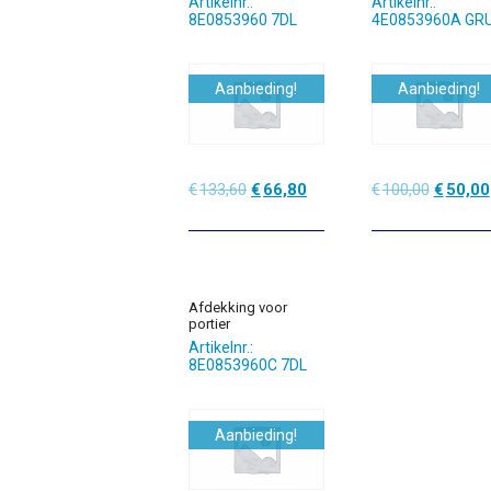
Artikelnr.:
Artikelnr.:
8E0853960 7DL
4E0853960A GR
Aanbieding!
Aanbieding!
Oorspronkelijke
Huidige
Oorspro
€
133,60
€
66,80
€
100,00
€
50,00
prijs
prijs
prijs
was:
is:
was:
€133,60.
€66,80.
€100,00
Afdekking voor
portier
Artikelnr.:
8E0853960C 7DL
Aanbieding!