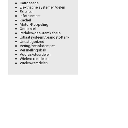
Carrosserie
Elektrische systemen/delen
Exterieur
Infotainment
Kachel
Motor/Koppeling
Onderstel
Pedalen/gas-/remkabels
Uitlaatsysteem/brandstoftank
Uncategorized
Vering/schokdemper
Versnellingsbak
Vooras/stuurdelen
Wielen/ remdelen
Wielen/remdelen