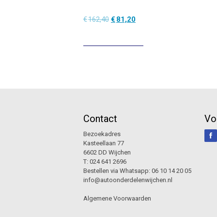
Oorspronkelijke
Huidige
€
162,40
€
81,20
prijs
prijs
was:
is:
€162,40.
€81,20.
Contact
Vo
Bezoekadres
Kasteellaan 77
6602 DD Wijchen
T:
024 641 2696
Bestellen via Whatsapp:
06 10 14 20 05
info@autoonderdelenwijchen.nl
Algemene Voorwaarden