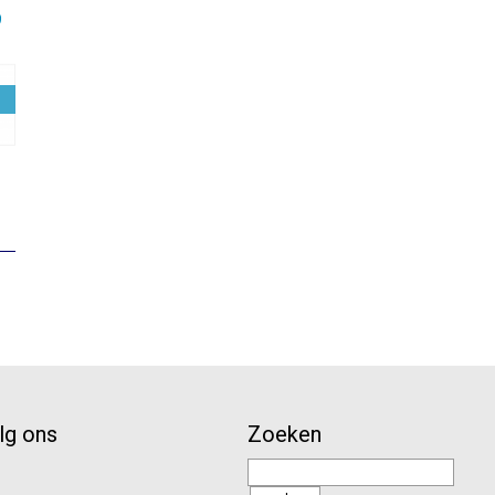
9
elijke
uidige
rijs
:
26,43.
lg ons
Zoeken