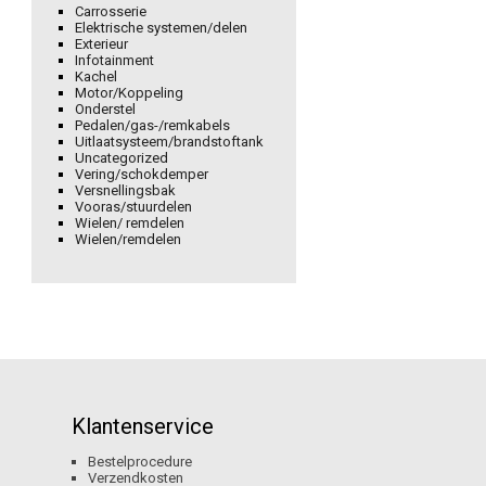
Carrosserie
Elektrische systemen/delen
Exterieur
Infotainment
Kachel
Motor/Koppeling
Onderstel
Pedalen/gas-/remkabels
Uitlaatsysteem/brandstoftank
Uncategorized
Vering/schokdemper
Versnellingsbak
Vooras/stuurdelen
Wielen/ remdelen
Wielen/remdelen
Klantenservice
Bestelprocedure
Verzendkosten